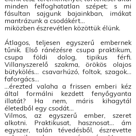
minden felfoghatatlan szépet; s mi
fásultan sajgunk bajainkban, imákat
mantrázunk a csodákért…
miközben észrevétlen közöttük élünk.
Átlagos, teljesen egyszerű embernek
tűnik. Első ránézésre csupa praktikum,
csupa földi dolog, tipikus férfi.
Villanyszerelő szakma, örökös olajos
bütykölés… csavarhúzó, foltok, szagok…
faforgács…
…érezted valaha a frissen emberi kéz
által formálni kezdett fenyőgyanta
illatát? Ha nem, máris kihagytál
életedből egy csodát…
Vilmos, az egyszerű ember, szeret
alkotni. Praktikusat, hasznosat… ám
egyszer, talán tévedésből, észrevette