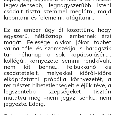
legevidensebb, legnagyszerűbb isteni
csodáit tiszta szemmel meglátni, majd
kibontani, és felemelni, kitágítani…
Ez az ember úgy él közöttünk, hogy
egyszerű, hétköznapi embernek érzi
magát. Felesége olykor jókor többet
várna tőle, és szomszédja is haragszik
tán néhanap a sok kopácsolásért…
kollégái, környezete semmi rendkívülit
nem lát benne… felbukkanó kis
csodatételeit, melyekkel időről-időre
elkápráztatni próbálja környezetét, a
természet hihetetlenségeit eléjük téve, a
legszentebb szépségeket tisztán
mutatva meg –nem jegyzi senki… nem
jegyezte. Eddig.