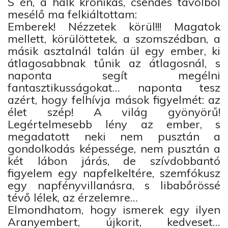
S én, a halk krónikás, csendes távolból
mesélő ma felkiáltottam:
Emberek! Nézzetek körül!!! Magatok
mellett, körülöttetek, a szomszédban, a
másik asztalnál talán ül egy ember, ki
átlagosabbnak tűnik az átlagosnál, s
naponta segít megélni
fantasztikusságokat… naponta tesz
azért, hogy felhívja mások figyelmét: az
élet szép! A világ gyönyörű!
Legértelmesebb lény az ember, s
megadatott neki nem pusztán a
gondolkodás képessége, nem pusztán a
két lábon járás, de szívdobbantó
figyelem egy napfelkeltére, szemfókusz
egy napfényvillanásra, s libabőrössé
tévő lélek, az érzelemre…
Elmondhatom, hogy ismerek egy ilyen
Aranyembert, újkorit, kedveset…