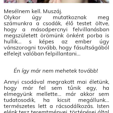
Mesélnem kell. Muszáj.
Olykor úgy mutatkoznak meg
számunkra a csodák, élő testet öltve,
hogy a másodpercnyi felvillanásban
megszületett örömünk önként porba is
hullik… s képes az ember úgy
vánszorogni tovább, hogy fásultságából
elfelejt valóban felpillantani…
Én így már nem mehetek tovább!
Annyi csodával megrakott mai életünk,
hogy már fel sem tűnik egy, ha
elmegyünk mellette… már akkor sem
tudatosodik, ha kicsit megállunk…
természetes lett a rácsodálkozás. Isten
elénk tesz teremtményei, történései által