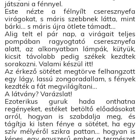
játszani a fénnyel.
Este nézte a félnyílt cseresznyefa
virágokat, s máris szebbnek látta, mint
bárki… s máris újra ötlete támadt…
Alig telt el pár nap, a virágait teljes
pompában ragyogtató cseresznyefa
alatt, az alkonyatban lámpák, kütyük,
kicsit távolabb pedig székek kezdtek
sorakozni. Valami készül itt!
Az érkező sötétet megtörve felhangzott
egy lágy, lassú zongoradallam, s fények
kezdték a fát megvilágítani…
A látvány? Varázslat!
Ezoterikus guruk hada onthatna
regényeket, estéket betöltő előadásokat
arról, hogyan is szabdalja meg, és
tágítja ki Isten fénye a sötétet, ha egy
szív mélyéről szikra pattan… hogyan is
képes, egy egyszerű ember a természet