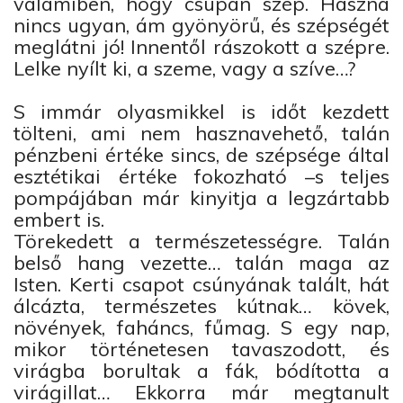
valamiben, hogy csupán szép. Haszna
nincs ugyan, ám gyönyörű, és szépségét
meglátni jó! Innentől rászokott a szépre.
Lelke nyílt ki, a szeme, vagy a szíve…?
S immár olyasmikkel is időt kezdett
tölteni, ami nem hasznavehető, talán
pénzbeni értéke sincs, de szépsége által
esztétikai értéke fokozható –s teljes
pompájában már kinyitja a legzártabb
embert is.
Törekedett a természetességre. Talán
belső hang vezette… talán maga az
Isten. Kerti csapot csúnyának talált, hát
álcázta, természetes kútnak… kövek,
növények, faháncs, fűmag. S egy nap,
mikor történetesen tavaszodott, és
virágba borultak a fák, bódította a
virágillat… Ekkorra már megtanult