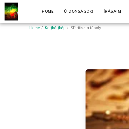
HOME
ÚJDONSÁGOK!
ÍRÁSAIM
Home
Kor(kór)kép
SPiritiszta téboly