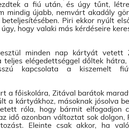
zdtek a fiú után, és úgy tűnt, létre
m mindig újabb, nemvárt akadály görd
beteljesítésében. Piri ekkor nyúlt el
 úgy, hogy valaki más kérdéseire ker
esztül minden nap kártyát vetett 
teljes elégedettséggel dőltek hátra,
sszú kapcsolata a kiszemelt fiú
ert a főiskolára, Zitával barátok marad
lt a kártyákhoz, másoknak jósolva bel
etett róla, hogy bármit elfogadjon 
az idő azonban változtat sok dolgon, P
ltozást. Eleinte csak akkor, ha val