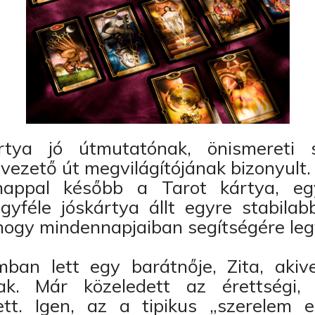
rtya jó útmutatónak, önismereti 
vezető út megvilágítójának bizonyult.
appal később a Tarot kártya, e
gyféle jóskártya állt egyre stabilab
hogy mindennapjaiban segítségére leg
ban lett egy barátnője, Zita, akive
ak. Már közeledett az érettségi,
ett. Igen, az a tipikus „szerelem el