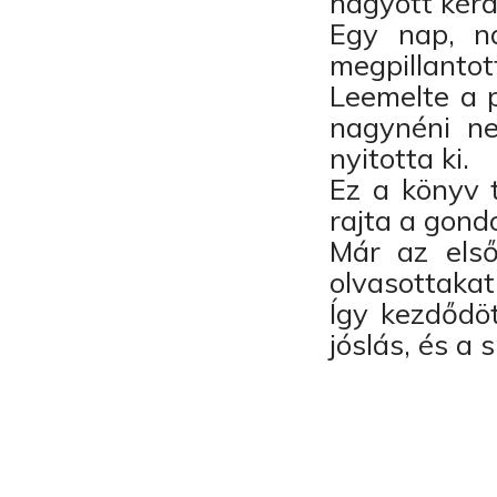
hagyott kér
Egy nap, na
megpillantot
Leemelte a p
nagynéni ne
nyitotta ki.
Ez a könyv t
rajta a gondo
Már az első
olvasottakat
Így kezdődöt
jóslás, és a 