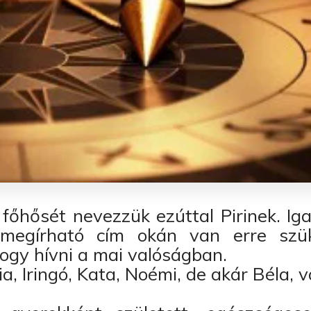
főhősét nevezzük ezúttal Pirinek. Ig
 megírható cím okán van erre szük
hogy hívni a mai valóságban.
, Iringó, Kata, Noémi, de akár Béla, v