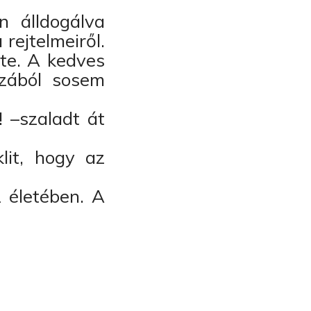
n álldogálva
rejtelmeiről.
rte. A kedves
azából sosem
! –szaladt át
lit, hogy az
z életében. A