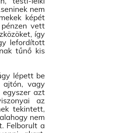
, testi-lelki
 zseninek nem
rmekek képét
 pénzen vett
zközöket, így
 lefordított
nak tűnő kis
úgy lépett be
 ajtón, vagy
m egyszer azt
iszonyai az
ek tekintett,
valahogy nem
. Felborult a