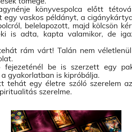
dések tömege.
gynénje könyvespolca előtt tétová
t egy vaskos példányt, a cigánykártya 
olcról, belelapozott, majd kölcsön ké
ki is adta, kapta valamikor, de ig
ehát rám várt! Talán nem véletlenül
lat.
 fejezeténél be is szerzett egy pak
 a gyakorlatban is kipróbálja.
t tehát egy életre szóló szerelem a
spiritualitás szerelme.