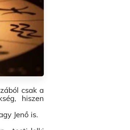
azából csak a
ség, hiszen
agy Jenő is.