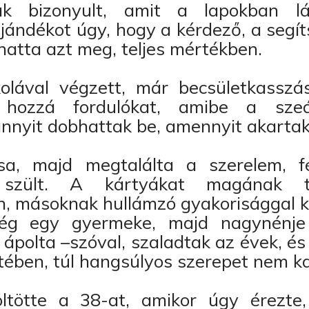
ak bizonyult, amit a lapokban lát
ajándékot úgy, hogy a kérdező, a segí
hatta azt meg, teljes mértékben.
kolával végzett, már becsületkasszá
hozzá fordulókat, amibe a sze
nnyit dobhattak be, amennyit akartak
ása, majd megtalálta a szerelem, f
 szült. A kártyákat magának t
n, másoknak hullámzó gyakorisággal k
még egy gyermeke, majd nagynénje 
t ápolta –szóval, szaladtak az évek, és
letében, túl hangsúlyos szerepet nem k
öltötte a 38-at, amikor úgy érezte,