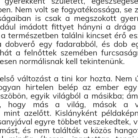
 gyerekként született, egészségesen
ben. Nem volt se fogyatékossága, se
aságaiban is csak a megszokott gye
ldául imádott fittyet hányni a drága
s a természetben találni kincset érő es
a dobverő egy fadarabból, és dob egy
ehát a felnőttek szemében furcsaság
ljesen normálisnak kell tekintenünk.
első változást a tini kor hozta. Nem 
ogyan hirtelen belép az ember egy
szöbön, egyik világból a másikba; á
e, hogy más a világ, mások a v
mint azelőtt. Kislányként példaképn
sanyjával egyre többet veszekedtek, 
mást, és nem találták a közös hangot