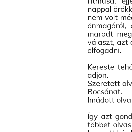
ritmusa, éj
nappal örökk
nem volt még
önmagáról, 
maradt megv
választ, azt
elfogadni.
Kereste tehá
adjon.
Szeretett olv
Bocsánat.
Imádott olva
Így azt gon
többet olvas