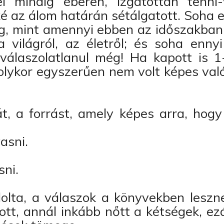
jel mindig éberen, izgatottan tenni-
é az álom határán sétálgatott. Soha 
, mint amennyi ebben az időszakban h
a világról, az életről; és soha enny
álaszolatlanul még! Ha kapott is 1
 olykor egyszerűen nem volt képes való
t, a forrást, amely képes arra, hogy
asni.
sni.
dolta, a válaszok a könyvekben leszn
ott, annál inkább nőtt a kétségek, ezá