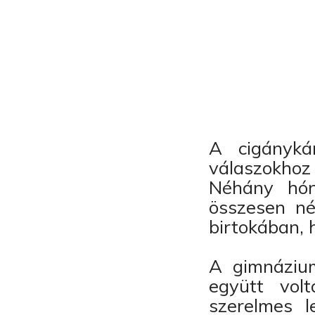
A cigányká
válaszokhoz 
Néhány hón
összesen né
birtokában, 
A gimnázium
együtt volt
szerelmes l