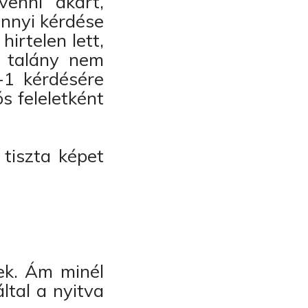
venni akart,
ennyi kérdése
irtelen lett,
i talány nem
-1 kérdésére
s feleletként
 tiszta képet
ek. Ám minél
ltal a nyitva