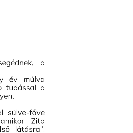
segédnek, a
gy év múlva
b tudással a
yen.
l sülve-főve
 amikor Zita
ső látásra”.