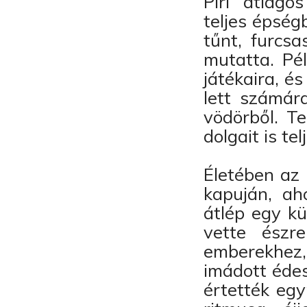
Piri átlagos
teljes épség
tűnt, furcs
mutatta. Pé
játékaira, é
lett számár
vödörből. T
dolgait is te
Életében az 
kapuján, ah
átlép egy kü
vette észr
emberekhez, 
imádott éde
értették egy