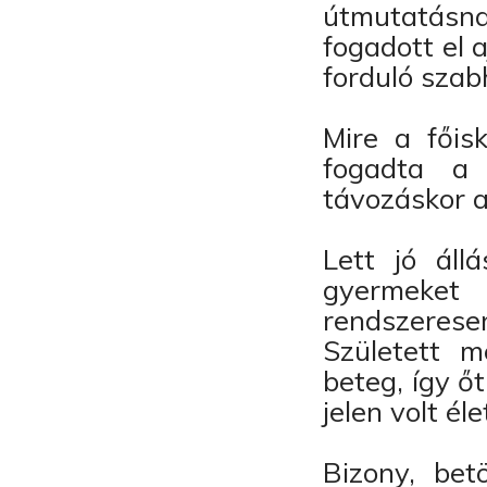
útmutatásn
fogadott el 
forduló szab
Mire a főis
fogadta a 
távozáskor a
Lett jó áll
gyermeket
rendszerese
Született 
beteg, így ő
jelen volt é
Bizony, bet