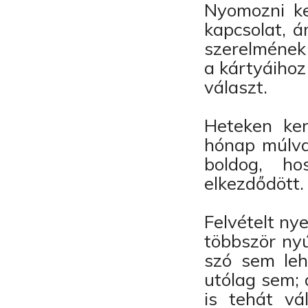
Nyomozni ke
kapcsolat, á
szerelmének 
a kártyáihoz
választ.
Heteken ker
hónap múlva 
boldog, ho
elkezdődött.
Felvételt ny
többször nyú
szó sem leh
utólag sem; 
is tehát vá