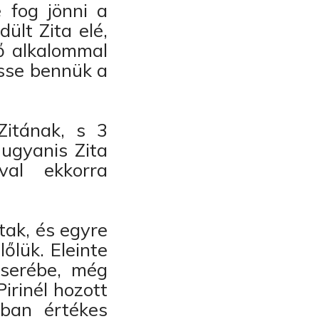
 fog jönni a
ült Zita elé,
ső alkalommal
esse bennük a
Zitának, s 3
 ugyanis Zita
val ekkorra
tak, és egyre
őlük. Eleinte
cserébe, még
irinél hozott
óban értékes