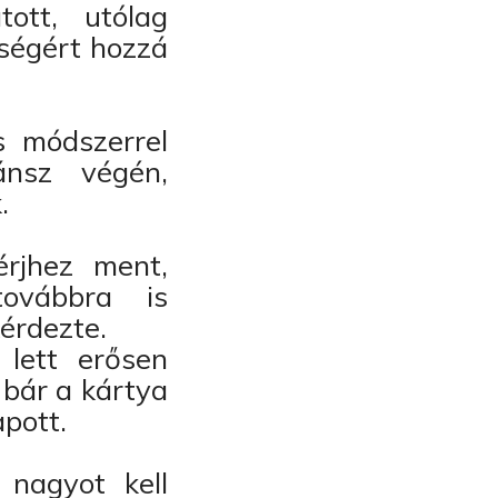
ott, utólag
tségért hozzá
s módszerrel
ánsz végén,
.
érjhez ment,
ovábbra is
érdezte.
lett erősen
 bár a kártya
apott.
 nagyot kell