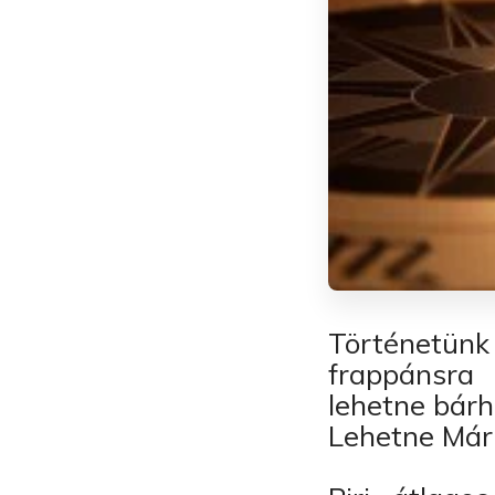
Történetünk 
frappánsra
lehetne bár
Lehetne Mária